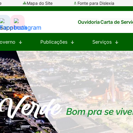
e
Mapa do Site
Fonte para Dislexia
Ouvidoria
Carta de Serv
ssar
Acessar
Acessar
a
a
overno
Publicações
Serviços
e
Rede
Rede
al
Social
Social
tsapp
Facebook
Instagram