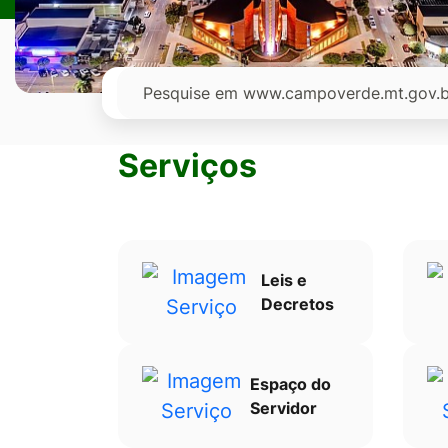
Ir
para
o
Pesquisar
rodapé
[alt+4]
Serviços
Leis e
Decretos
Espaço do
Servidor