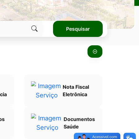
Pesquisar
Clique
para
pesquisar
no
site
Nota Fiscal
cia
Eletrônica
os
Documentos
Saúde