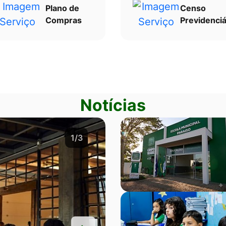
Plano de
Censo
Compras
Previdenciá
Notícias
2/3