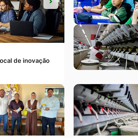
Próxima
Próxima
s, Campo Verde
ontra a mulher