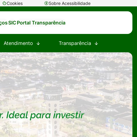
Cookies
Sobre Acessibilidade
Abrir
preferências
iços
SIC
Portal Transparência
de
cookies
Atendimento
Transparência