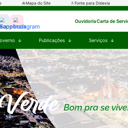
e
Mapa do Site
Fonte para Dislexia
Ouvidoria
Carta de Serv
ssar
Acessar
Acessar
a
a
overno
Publicações
Serviços
e
Rede
Rede
al
Social
Social
tsapp
Facebook
Instagram