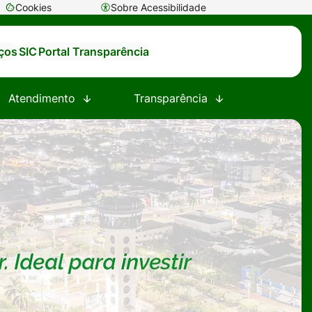
Cookies
Sobre Acessibilidade
Abrir
preferências
iços
SIC
Portal Transparência
de
cookies
Atendimento
Transparência