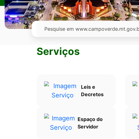
Ir
para
o
Pesquisar
rodapé
[alt+4]
Serviços
Leis e
Decretos
Espaço do
Servidor