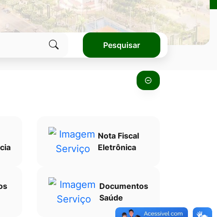
Pesquisar
Clique
para
pesquisar
no
site
Nota Fiscal
cia
Eletrônica
os
Documentos
Saúde