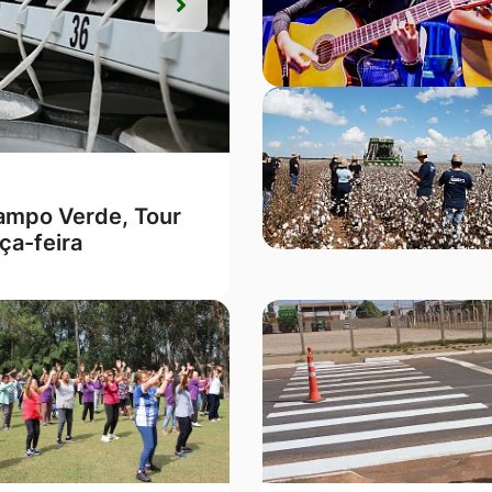
Próxima
Próxima
ções Lei Seca” em