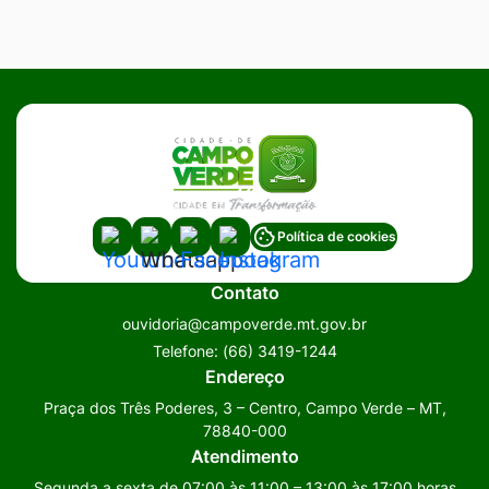
Acessar
Acessar
Acessar
Acessar
Política de cookies
a
a
a
a
Contato
Rede
Rede
Rede
Rede
ouvidoria@campoverde.mt.gov.br
Social
Social
Social
Social
Telefone:
(66) 3419-1244
Youtube
Whatsapp
Facebook
Instagram
Endereço
Praça dos Três Poderes, 3 – Centro, Campo Verde – MT,
78840-000
Atendimento
Segunda a sexta de 07:00 às 11:00 – 13:00 às 17:00 horas