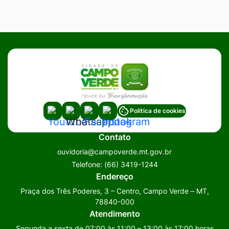
Acessar
Acessar
Acessar
Acessar
Política de cookies
a
a
a
a
Contato
Rede
Rede
Rede
Rede
ouvidoria@campoverde.mt.gov.br
Social
Social
Social
Social
Telefone:
(66) 3419-1244
Youtube
Whatsapp
Facebook
Instagram
Endereço
Praça dos Três Poderes, 3 – Centro, Campo Verde – MT,
78840-000
Atendimento
Segunda a sexta de 07:00 às 11:00 – 13:00 às 17:00 horas