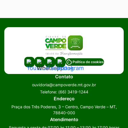
Acessar
Acessar
Acessar
Acessar
Política de cookies
a
a
a
a
Contato
Rede
Rede
Rede
Rede
ouvidoria@campoverde.mt.gov.br
Social
Social
Social
Social
Telefone:
(66) 3419-1244
Youtube
Whatsapp
Facebook
Instagram
Endereço
Praça dos Três Poderes, 3 – Centro, Campo Verde – MT,
78840-000
Atendimento
Segunda a sexta de 07:00 às 11:00 – 13:00 às 17:00 horas