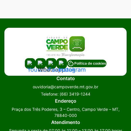
Acessar
Acessar
Acessar
Acessar
Política de cookies
a
a
a
a
Contato
Rede
Rede
Rede
Rede
ouvidoria@campoverde.mt.gov.br
Social
Social
Social
Social
Telefone:
(66) 3419-1244
Youtube
Whatsapp
Facebook
Instagram
Endereço
Praça dos Três Poderes, 3 – Centro, Campo Verde – MT,
78840-000
Atendimento
Segunda a sexta de 07:00 às 11:00 – 13:00 às 17:00 horas