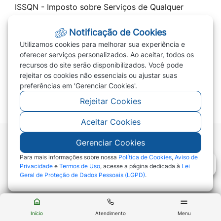
ISSQN - Imposto sobre Serviços de Qualquer
Natureza
Notificação de Cookies
Cota Única 2026 / Parcelar IPTU 2026
Utilizamos cookies para melhorar sua experiência e
Transparência
oferecer serviços personalizados. Ao aceitar, todos os
recursos do site serão disponibilizados. Você pode
Prefeitura
rejeitar os cookies não essenciais ou ajustar suas
PREVIVERDE
preferências em 'Gerenciar Cookies'.
Rejeitar Cookies
Aceitar Cookies
Gerenciar Cookies
©2026 - Prefeitura de Campo Verde - MT - Todos
os direitos reservados
Para mais informações sobre nossa
Política de Cookies
,
Aviso de
Privacidade
e
Termos de Uso
, acesse a página dedicada à
Lei
Geral de Proteção de Dados Pessoais (LGPD)
.
Abr
Início
Atendimento
Menu