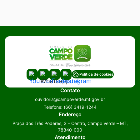
Acessar
Acessar
Acessar
Acessar
Política de cookies
a
a
a
a
Contato
Rede
Rede
Rede
Rede
ouvidoria@campoverde.mt.gov.br
Social
Social
Social
Social
Telefone:
(66) 3419-1244
Youtube
Whatsapp
Facebook
Instagram
Endereço
Praça dos Três Poderes, 3 – Centro, Campo Verde – MT,
78840-000
Atendimento