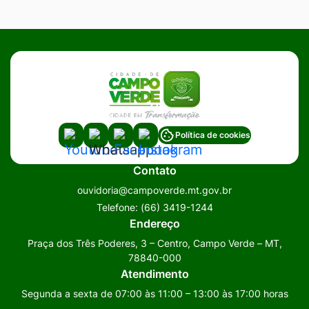
Acessar
Acessar
Acessar
Acessar
Política de cookies
a
a
a
a
Contato
Rede
Rede
Rede
Rede
ouvidoria@campoverde.mt.gov.br
Social
Social
Social
Social
Telefone:
(66) 3419-1244
Youtube
Whatsapp
Facebook
Instagram
Endereço
Praça dos Três Poderes, 3 – Centro, Campo Verde – MT,
78840-000
Atendimento
Segunda a sexta de 07:00 às 11:00 – 13:00 às 17:00 horas