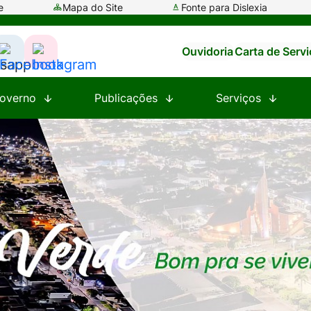
e
Mapa do Site
Fonte para Dislexia
Ouvidoria
Carta de Serv
ssar
Acessar
Acessar
a
a
overno
Publicações
Serviços
e
Rede
Rede
al
Social
Social
tsapp
Facebook
Instagram