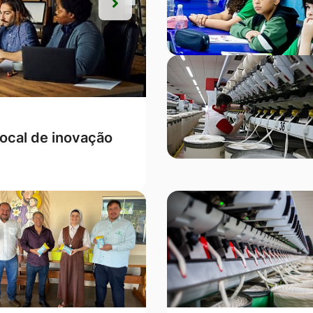
Próxima
Próxima
s, Campo Verde
ontra a mulher