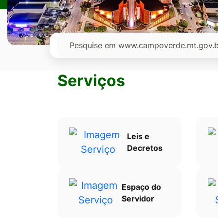
Ir
para
o
Pesquisar
rodapé
[alt+4]
Serviços
Leis e
Decretos
Espaço do
Servidor