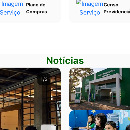
Plano de
Censo
Compras
Previdenciá
Notícias
2/3