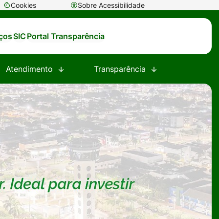
Cookies
Sobre Acessibilidade
Abrir
preferências
iços
SIC
Portal Transparência
de
cookies
Atendimento
Transparência