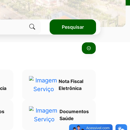
Pesquisar
Clique
para
pesquisar
no
site
Nota Fiscal
cia
Eletrônica
os
Documentos
Saúde