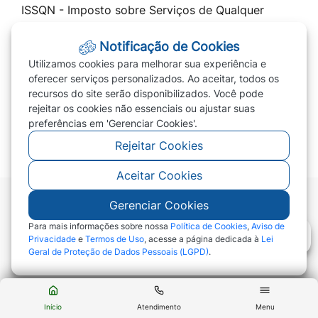
ISSQN - Imposto sobre Serviços de Qualquer
Natureza
Notificação de Cookies
Cota Única 2026 / Parcelar IPTU 2026
Utilizamos cookies para melhorar sua experiência e
Transparência
oferecer serviços personalizados. Ao aceitar, todos os
recursos do site serão disponibilizados. Você pode
Prefeitura
rejeitar os cookies não essenciais ou ajustar suas
PREVIVERDE
preferências em 'Gerenciar Cookies'.
Rejeitar Cookies
Aceitar Cookies
Gerenciar Cookies
©2026 - Prefeitura de Campo Verde - MT - Todos
os direitos reservados
Para mais informações sobre nossa
Política de Cookies
,
Aviso de
Privacidade
e
Termos de Uso
, acesse a página dedicada à
Lei
Geral de Proteção de Dados Pessoais (LGPD)
.
Abr
Início
Atendimento
Menu