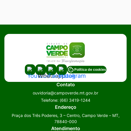
Acessar
Acessar
Acessar
Acessar
Política de cookies
a
a
a
a
Contato
Rede
Rede
Rede
Rede
ouvidoria@campoverde.mt.gov.br
Social
Social
Social
Social
Telefone:
(66) 3419-1244
Youtube
Whatsapp
Facebook
Instagram
Endereço
Praça dos Três Poderes, 3 – Centro, Campo Verde – MT,
78840-000
Atendimento