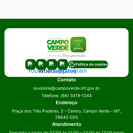
Acessar
Acessar
Acessar
Acessar
Política de cookies
a
a
a
a
Contato
Rede
Rede
Rede
Rede
ouvidoria@campoverde.mt.gov.br
Social
Social
Social
Social
Telefone:
(66) 3419-1244
Youtube
Whatsapp
Facebook
Instagram
Endereço
Praça dos Três Poderes, 3 – Centro, Campo Verde – MT,
78840-000
Atendimento
Segunda a sexta de 07:00 às 11:00 – 13:00 às 17:00 horas