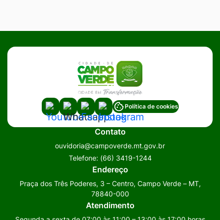
Acessar
Acessar
Acessar
Acessar
Política de cookies
a
a
a
a
Contato
Rede
Rede
Rede
Rede
ouvidoria@campoverde.mt.gov.br
Social
Social
Social
Social
Telefone:
(66) 3419-1244
Youtube
Whatsapp
Facebook
Instagram
Endereço
Praça dos Três Poderes, 3 – Centro, Campo Verde – MT,
78840-000
Atendimento
Segunda a sexta de 07:00 às 11:00 – 13:00 às 17:00 horas