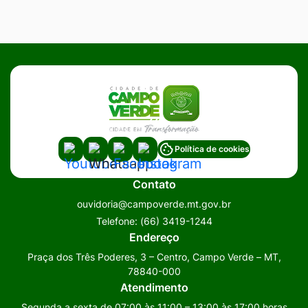
Acessar
Acessar
Acessar
Acessar
Política de cookies
a
a
a
a
Contato
Rede
Rede
Rede
Rede
ouvidoria@campoverde.mt.gov.br
Social
Social
Social
Social
Telefone:
(66) 3419-1244
Youtube
Whatsapp
Facebook
Instagram
Endereço
Praça dos Três Poderes, 3 – Centro, Campo Verde – MT,
78840-000
Atendimento
Segunda a sexta de 07:00 às 11:00 – 13:00 às 17:00 horas