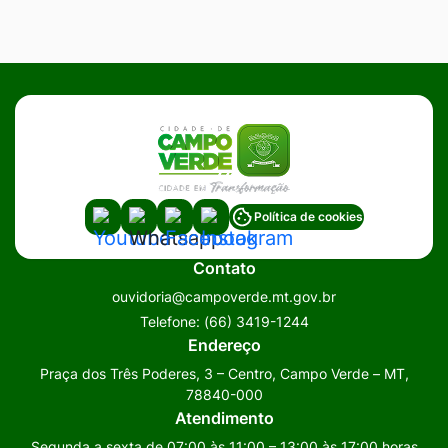
Acessar
Acessar
Acessar
Acessar
Política de cookies
a
a
a
a
Contato
Rede
Rede
Rede
Rede
ouvidoria@campoverde.mt.gov.br
Social
Social
Social
Social
Telefone:
(66) 3419-1244
Youtube
Whatsapp
Facebook
Instagram
Endereço
Praça dos Três Poderes, 3 – Centro, Campo Verde – MT,
78840-000
Atendimento
Segunda a sexta de 07:00 às 11:00 – 13:00 às 17:00 horas