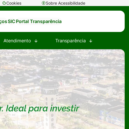
Cookies
Sobre Acessibilidade
Abrir
preferências
iços
SIC
Portal Transparência
de
cookies
Atendimento
Transparência