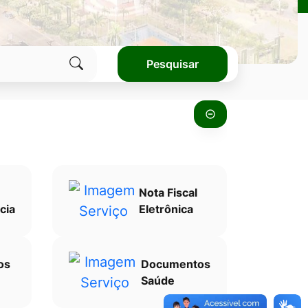
Pesquisar
Clique
para
pesquisar
no
site
Nota Fiscal
cia
Eletrônica
os
Documentos
Saúde