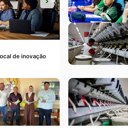
Próxima
Próxima
s, Campo Verde
ontra a mulher