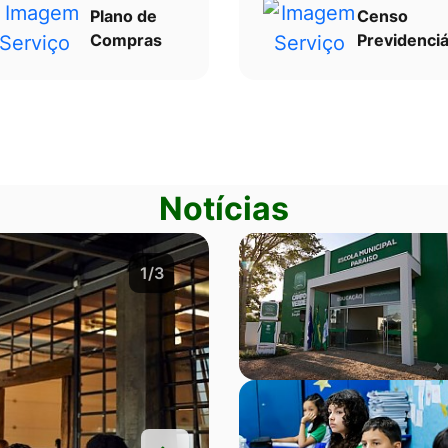
Plano de
Censo
Compras
Previdenciá
Notícias
2/3