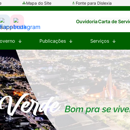
e
Mapa do Site
Fonte para Dislexia
Ouvidoria
Carta de Serv
ssar
Acessar
Acessar
a
a
overno
Publicações
Serviços
e
Rede
Rede
al
Social
Social
tsapp
Facebook
Instagram