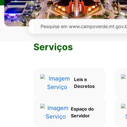
Ir
para
o
Pesquisar
rodapé
[alt+4]
Serviços
Leis e
Decretos
Espaço do
Servidor