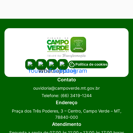
Acessar
Acessar
Acessar
Acessar
Política de cookies
a
a
a
a
Contato
Rede
Rede
Rede
Rede
ouvidoria@campoverde.mt.gov.br
Social
Social
Social
Social
Telefone:
(66) 3419-1244
Youtube
Whatsapp
Facebook
Instagram
Endereço
Praça dos Três Poderes, 3 – Centro, Campo Verde – MT,
78840-000
Atendimento
Segunda a sexta de 07:00 às 11:00 – 13:00 às 17:00 horas