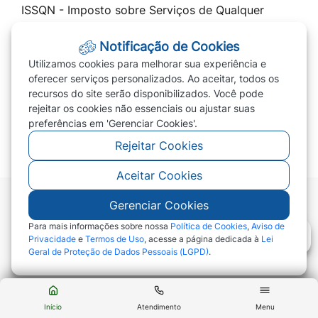
ISSQN - Imposto sobre Serviços de Qualquer
Natureza
Notificação de Cookies
Cota Única 2026 / Parcelar IPTU 2026
Utilizamos cookies para melhorar sua experiência e
Transparência
oferecer serviços personalizados. Ao aceitar, todos os
recursos do site serão disponibilizados. Você pode
Prefeitura
rejeitar os cookies não essenciais ou ajustar suas
PREVIVERDE
preferências em 'Gerenciar Cookies'.
Rejeitar Cookies
Aceitar Cookies
Gerenciar Cookies
©2026 - Prefeitura de Campo Verde - MT - Todos
os direitos reservados
Para mais informações sobre nossa
Política de Cookies
,
Aviso de
Privacidade
e
Termos de Uso
, acesse a página dedicada à
Lei
Geral de Proteção de Dados Pessoais (LGPD)
.
Abr
Início
Atendimento
Menu