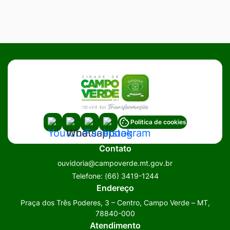
Acessar
Acessar
Acessar
Acessar
Política de cookies
a
a
a
a
Contato
Rede
Rede
Rede
Rede
ouvidoria@campoverde.mt.gov.br
Social
Social
Social
Social
Telefone:
(66) 3419-1244
Youtube
Whatsapp
Facebook
Instagram
Endereço
Praça dos Três Poderes, 3 – Centro, Campo Verde – MT,
78840-000
Atendimento